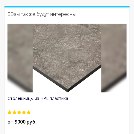
Вам так же будут интересны
Столешницы из HPL пластика
Ст
от 9000 руб.
о